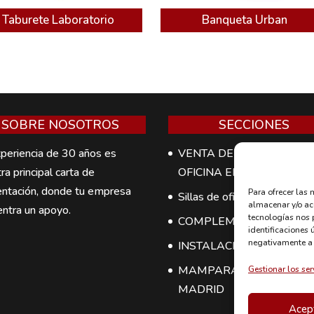
Taburete Laboratorio
Banqueta Urban
SOBRE NOSOTROS
SECCIONES
periencia de 30 años es
VENTA DE MUEBLES DE
ra principal carta de
OFICINA EN MADRID
entación, donde tu empresa
Para ofrecer las
Sillas de oficina en Madrid
almacenar y/o acc
ntra un apoyo.
tecnologías nos 
COMPLEMENTOS
identificaciones 
negativamente a c
INSTALACIONES
MAMPARAS DE OFICINA
Gestionar los ser
MADRID
Acep