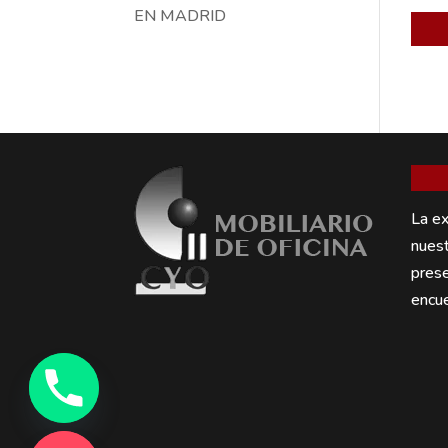
EN MADRID
La ex
nuest
pres
encue