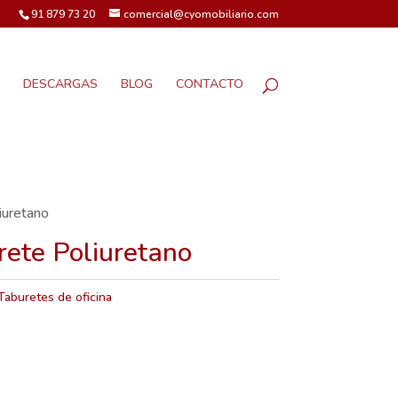
91 879 73 20
comercial@cyomobiliario.com
DESCARGAS
BLOG
CONTACTO
iuretano
rete Poliuretano
Taburetes de oficina