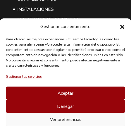
INSTALACIONES
MAMPARAS DE OFICINA EN
Gestionar consentimiento
MADRID
Para ofrecer las mejores experiencias, utilizamos tecnologías como las
cookies para almacenar y/o acceder a la información del dispositivo. El
CONTACTO
consentimiento de estas tecnologías nos permitirá procesar datos como el
comportamiento de navegación o las identificaciones únicas en este sitio.
CyoMobiliario Mobiliario de Oficina
No consentir o retirar el consentimiento, puede afectar negativamente a
ciertas características y funciones.
Oficinas Centrales y Almacén:
Rumanía,5 Nave D-12
Gestionar los servicios
28802 - Alcalá de Henares, Madrid
Tel:
91 879 73 20
Aceptar
Email:
comercial@cyomobiliario.com
Denegar
Ver preferencias
Designed by
SER o no SER
|
Aviso Legal
y