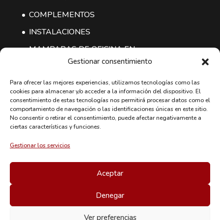
COMPLEMENTOS
INSTALACIONES
MAMPARAS DE OFICINA EN
Gestionar consentimiento
MADRID
Para ofrecer las mejores experiencias, utilizamos tecnologías como las
cookies para almacenar y/o acceder a la información del dispositivo. El
CONTACTO
consentimiento de estas tecnologías nos permitirá procesar datos como el
comportamiento de navegación o las identificaciones únicas en este sitio.
CyoMobiliario Mobiliario de Oficina
No consentir o retirar el consentimiento, puede afectar negativamente a
ciertas características y funciones.
Oficinas Centrales y Almacén:
Rumanía,5 Nave D-12
Gestionar los servicios
28802 - Alcalá de Henares, Madrid
Tel:
91 879 73 20
Aceptar
Email:
comercial@cyomobiliario.com
Denegar
Ver preferencias