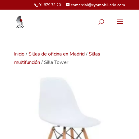
91 879 73 20
comercial@cyomobiliario.com
Inicio
/
Sillas de oficina en Madrid
/
Sillas
multifunción
/ Silla Tower