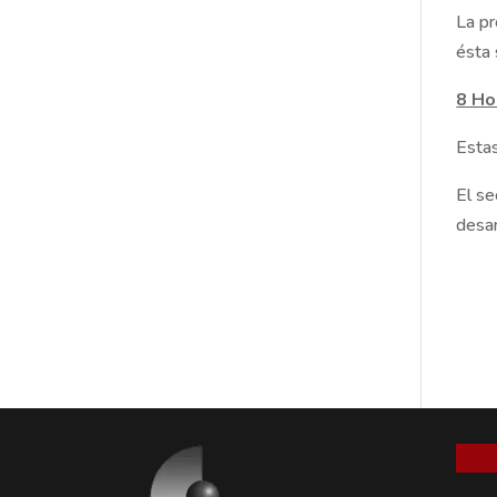
La pr
ésta 
8 Ho
Estas
El se
desar