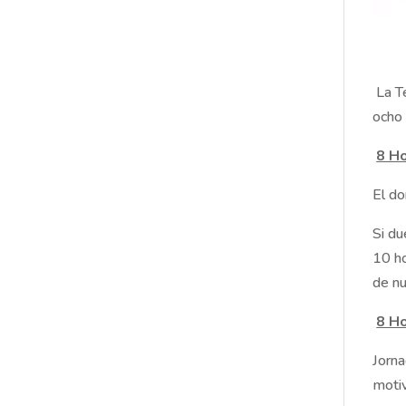
La Te
ocho 
8 H
El do
Si du
10 ho
de nu
8 Ho
Jorna
motiv